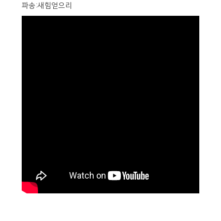
파송:새힘얻으리